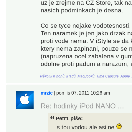
uz je zrejme na CZ Store, tak na
nasich podminkach je desna.
Co se tyce nejake vodotesnosti
Ten naramek je jen jako drzak n
proti vode nema. V iStyle se da
ktery nema zapinani, pouze se 
(napruzena ocel zabalena v gum
odolne proti padum a narazum, a
Několik iPhonů, iPadů, MacBooků, Time Capsule, Apple T
mrzic
| pon lis 07, 2011 10:26 am
Re: hodinky iPod NANO ...
Petr1 píše:
... s tou vodou ale asi ne