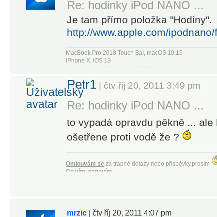
Re: hodinky iPod NANO ...
Je tam přímo položka "Hodiny".
http://www.apple.com/ipodnano/
MacBook Pro 2018 Touch Bar, macOS 10.15
iPhone X, iOS 13
Apple Watch 4 Nike+, watchOS 6
Apple TV4
Petr1
| čtv říj 20, 2011 3:49 pm
Re: hodinky iPod NANO ...
to vypadá opravdu pěkně ... ale 
ošetřene proti vodě že ?
Omlouvám se
,za trapné dotazy nebo příspěvky,prosím
Co vím, napovím.
Co nevím, vymyslím !
[iPhone 4 black 16GB, iOS 5.0.1 JB]
[
iPhone 5 black
16GB
|
iOS 8.1
|
JB
|
02
|
Monster beats tours
]
Citizen Eco-Drive Skyhawk Flight Chrono JY0000-53E
ASUS G55V
|
WIN7
mrzic
| čtv říj 20, 2011 4:07 pm