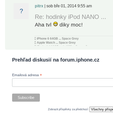
pitrx
| sob bře 01, 2014 9:55 am
?
Re: hodinky iPod NANO ...
Aha tvl
diky moc!
 iPhone 6 64GB ... Space Grey
 Apple Watch ... Space Grey
 iPad mini 16GB only Wifi ... Space Grey
 MacBook Pro 15" ... 2oo9
 iPhone 3GS 32GB ... White
Prehľad diskusií na forum.iphone.cz
*
Emailová adresa
Zobrazit příspěvky za předchozí: