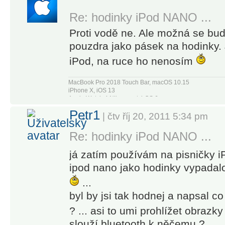
Re: hodinky iPod NANO ...
Proti vodě ne. Ale možná se bu
pouzdra jako pásek na hodinky.
iPod, na ruce ho nenosím
MacBook Pro 2018 Touch Bar, macOS 10.15
iPhone X, iOS 13
Apple Watch 4 Nike+, watchOS 6
Apple TV4
Petr1
| čtv říj 20, 2011 5:34 pm
Re: hodinky iPod NANO ...
já zatím používám na pisničky iP
ipod nano jako hodinky vypadal
...
byl by jsi tak hodnej a napsal c
? ... asi to umi prohlížet obrazky
slouží bluetooth k něčemu ?