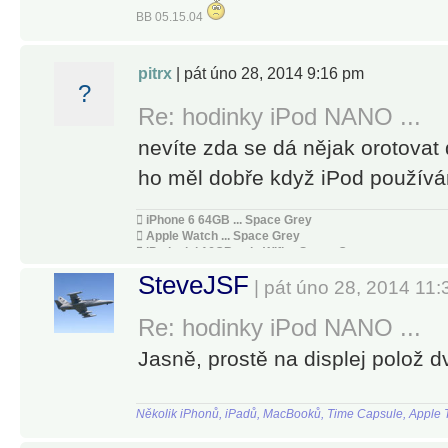
BB 05.15.04
pitrx
| pát úno 28, 2014 9:16 pm
?
Re: hodinky iPod NANO ...
nevíte zda se dá nějak orotovat
ho měl dobře když iPod použív
 iPhone 6 64GB ... Space Grey
 Apple Watch ... Space Grey
 iPad mini 16GB only Wifi ... Space Grey
 MacBook Pro 15" ... 2oo9
SteveJSF
 iPhone 3GS 32GB ... White
| pát úno 28, 2014 11
Re: hodinky iPod NANO ...
Jasně, prostě na displej polož dv
Několik iPhonů, iPadů, MacBooků, Time Capsule, Apple T