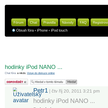
Fórum
Chat
Pravidla
Návody
FAQ
Registrov
Obsah fóra
‹
iPhone
‹
iPod touch
hodinky iPod NANO ...
Chat fóra:
a nikdo.
Vstup do diskuze online
Odeslat odpověď
Petr1
| čtv říj 20, 2011 3:21 pm
hodinky iPod NANO ...