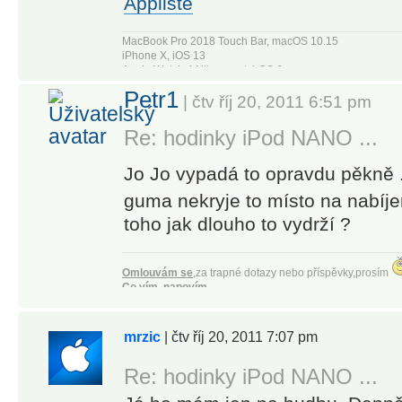
Appliště
MacBook Pro 2018 Touch Bar, macOS 10.15
iPhone X, iOS 13
Apple Watch 4 Nike+, watchOS 6
Apple TV4
Petr1
| čtv říj 20, 2011 6:51 pm
Re: hodinky iPod NANO ...
Jo Jo vypadá to opravdu pěkně 
guma nekryje to místo na nabíj
toho jak dlouho to vydrží ?
Omlouvám se
,za trapné dotazy nebo příspěvky,prosím
Co vím, napovím.
Co nevím, vymyslím !
[iPhone 4 black 16GB, iOS 5.0.1 JB]
[
iPhone 5 black
16GB
|
iOS 8.1
|
JB
|
02
|
Monster beats tours
]
mrzic
| čtv říj 20, 2011 7:07 pm
Citizen Eco-Drive Skyhawk Flight Chrono JY0000-53E
ASUS G55V
|
WIN7
Re: hodinky iPod NANO ...