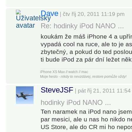
[iPhone 4 black 16GB, iOS 5.0.1 JB]
[
iPhone 5 black
16GB
|
iOS 8.1
|
JB
|
02
|
Monster beats tours
]
Citizen Eco-Drive Skyhawk Flight Chrono JY0000-53E
Dave
| čtv říj 20, 2011 11:19 pm
ASUS G55V
|
WIN7
Re: hodinky iPod NANO ...
koukám že máš iPhone 4 a upřím
vypadá cool na ruce, ale to je as
zbytečný, a pokud do ted poslo
ti bude iPod za pár dní ležet ně
iPhone XS Max // watch // mac
Moje heslo -
nikdy to nevzdávej, restore pomůže vždy!
SteveJSF
| pát říj 21, 2011 11:5
hodinky iPod NANO ...
Ten naramek na iPod nano jsem 
par mesici, ale u nas ho nikdo n
US Store, ale do CR mi ho nep