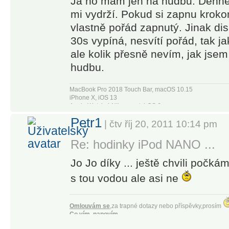
Já ho mám jen na hudbu. Denně 
mi vydrží. Pokud si zapnu krokomě
vlastně pořád zapnutý. Jinak dis
30s vypíná, nesvítí pořád, tak j
ale kolik přesně nevím, jak jse
hudbu.
MacBook Pro 2018 Touch Bar, macOS 10.15
iPhone X, iOS 13
Apple Watch 4 Nike+, watchOS 6
Apple TV4
Petr1
| čtv říj 20, 2011 10:14 pm
Re: hodinky iPod NANO ...
Jo Jo díky ... ještě chvili počkám 
s tou vodou ale asi ne
Omlouvám se
,za trapné dotazy nebo příspěvky,prosím
Co vím, napovím.
Co nevím, vymyslím !