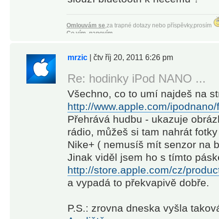
Omlouvám se
,za trapné dotazy nebo příspěvky,prosím
Co vím, napovím.
Co nevím, vymyslím !
[iPhone 4 black 16GB, iOS 5.0.1 JB]
mrzic
| čtv říj 20, 2011 6:26 pm
[
iPhone 5 black
16GB
|
iOS 8.1
|
JB
|
02
|
Monster beats tours
]
Citizen Eco-Drive Skyhawk Flight Chrono JY0000-53E
ASUS G55V
|
WIN7
Re: hodinky iPod NANO ...
Všechno, co to umí najdeš na s
http://www.apple.com/ipodnano/
Přehrává hudbu - ukazuje obrázk
rádio, můžeš si tam nahrát fotky 
Nike+ ( nemusíš mít senzor na b
Jinak viděl jsem ho s tímto pás
http://store.apple.com/cz/prod
a vypadá to překvapivě dobře.
P.S.: zrovna dneska vyšla tako