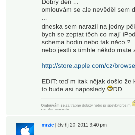
Dobrý den ...
omlouvám se ale nevěděl sem do 
...
dneska sem narazil na jedny p
bych se zeptat těch co mají iPod
schema hodin nebo tak něco ?
nebo jestli s timhle někdo mate 
http://store.apple.com/cz/brows
EDIT: teď m itak nějak došlo že 
to bude asi naposledy
DD ...
Omlouvám se
,za trapné dotazy nebo příspěvky,prosím
Co vím, napovím.
Co nevím, vymyslím !
[iPhone 4 black 16GB, iOS 5.0.1 JB]
mrzic
| čtv říj 20, 2011 3:40 pm
[
iPhone 5 black
16GB
|
iOS 8.1
|
JB
|
02
|
Monster beats tours
]
Citizen Eco-Drive Skyhawk Flight Chrono JY0000-53E
ASUS G55V
|
WIN7