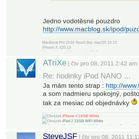
Jedno vodotěsné pouzdro
http://www.macblog.sk/ipod/puzd
MacBook Pro 2018 Touch Bar, macOS 10.15
iPhone X, iOS 13
Apple Watch 4 Nike+, watchOS 6
Apple TV4
ATriXe
| čtv pro 08, 2011 2:42 am
Re: hodinky iPod NANO ...
Ja mám tento strap :
http://www
a som nadmieru spokojný, pošto
tak za mesiac od objednávky
iPhone 4 16GB White
iPad 2 32GB WiFi White
iPod Nano 6G 8GB Blue
+ Infuse Frontal C
SteveJSF
| čtv pro 08, 2011 11: