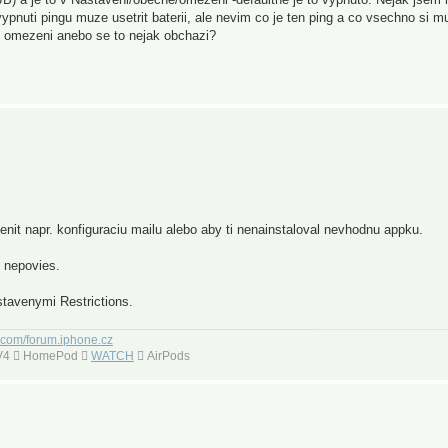
ypnuti pingu muze usetrit baterii, ale nevim co je ten ping a co vsechno si m
t omezeni anebo se to nejak obchazi?
enit napr. konfiguraciu mailu alebo aby ti nenainstaloval nevhodnu appku.
u nepovies.
stavenymi Restrictions.
.com/forum.iphone.cz
 TV4  HomePod 
WATCH
 AirPods