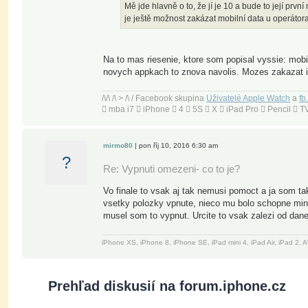
Mě jde hlavně o to, že jí je 10 a bude to její první
je ještě možnost zakázat mobilní data u operátora
Na to mas riesenie, ktore som popisal vyssie: mobi
novych appkach to znova navolis. Mozes zakazat i
/\/\ /\ > /\ / Facebook skupina
Uživatelé Apple Watch
a
fb
 mba i7  iPhone  4  5S  X  iPad Pro  Pencil 
mirmo80
| pon říj 10, 2016 6:30 am
?
Re: Vypnuti omezeni- co to je?
Vo finale to vsak aj tak nemusi pomoct a ja som tak
vsetky polozky vpnute, nieco mu bolo schopne minu
musel som to vypnut. Urcite to vsak zalezi od dan
iPhone XS, iPhone 8, iPhone SE, iPad mini 4, iPad Air, iPad 2
Prehľad diskusií na forum.iphone.cz