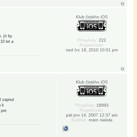
Klub čistého iOS
 jít by
Příspěvky:
222
10 let a
Registrován:
ned črc 18, 2010 10:01 pm
Klub čistého iOS
l zapnut
n k
Příspěvky:
18993
Registrován:
 pre
pát pro 14, 2007 12:37 am
Bydliště:
mám niekde