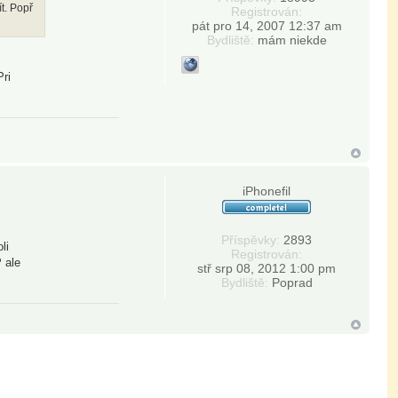
ít. Popř
Registrován:
pát pro 14, 2007 12:37 am
Bydliště:
mám niekde
Pri
iPhonefil
Příspěvky:
2893
li
Registrován:
 ale
stř srp 08, 2012 1:00 pm
Bydliště:
Poprad