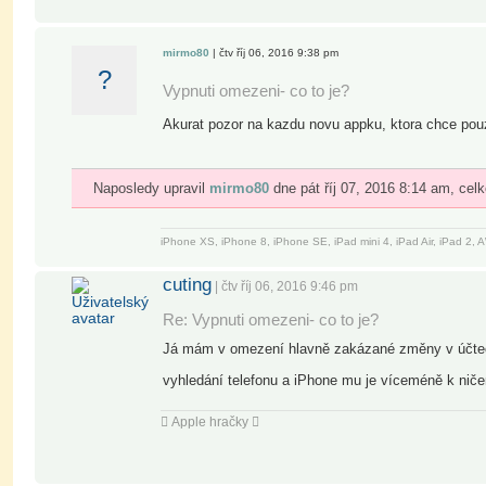
mirmo80
| čtv říj 06, 2016 9:38 pm
?
Vypnuti omezeni- co to je?
Akurat pozor na kazdu novu appku, ktora chce pouzi
Naposledy upravil
mirmo80
dne pát říj 07, 2016 8:14 am, cel
iPhone XS, iPhone 8, iPhone SE, iPad mini 4, iPad Air, iPad 2
cuting
| čtv říj 06, 2016 9:46 pm
Re: Vypnuti omezeni- co to je?
Já mám v omezení hlavně zakázané změny v účtech,
vyhledání telefonu a iPhone mu je víceméně k nič
 Apple hračky 