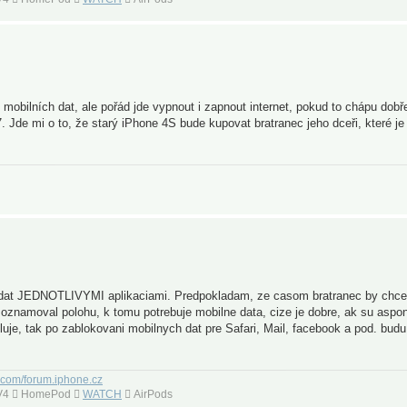
ilních dat, ale pořád jde vypnout i zapnout internet, pokud to chápu dobře,
 Jde mi o to, že starý iPhone 4S bude kupovat bratranec jeho dceři, které je 
 dat JEDNOTLIVYMI aplikaciami. Predpokladam, ze casom bratranec by chce
u oznamoval polohu, k tomu potrebuje mobilne data, cize je dobre, ak su aspo
uje, tak po zablokovani mobilnych dat pre Safari, Mail, facebook a pod. budu
.com/forum.iphone.cz
 TV4  HomePod 
WATCH
 AirPods