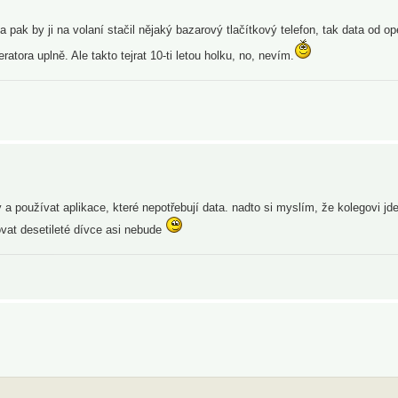
pak by ji na volaní stačil nějaký bazarový tlačítkový telefon, tak data od op
atora uplně. Ale takto tejrat 10-ti letou holku, no, nevím.
 a používat aplikace, které nepotřebují data. nadto si myslím, že kolegovi jd
ovat desetileté dívce asi nebude