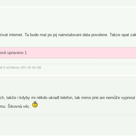
vat internet. Ta bude mat po jej nainstalovani data povolene. Takze opat za
kově upraveno 1
, AW 3 42/38mm, ATV 4K 64 GB
 takže i kdyby mi někdo ukradl telefon, tak mimo jiné ani nemůže vypnout
emu. Šikovná věc.