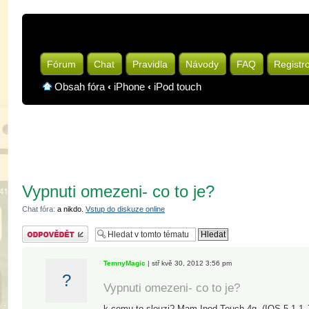
Fórum
Chat
Pravidla
Návody
FAQ
Registr
Obsah fóra
‹
iPhone
‹
iPod touch
Vypnuti omezeni- co to je?
Chat fóra:
a nikdo.
Vstup do diskuze online
Odeslat odpověď
TemnyMagic
| stř kvě 30, 2012 3:56 pm
?
Vypnuti omezeni- co to je?
k cemu to slouzi? Mam Ipod Touch 4g. (IOS 5.1.1 JB