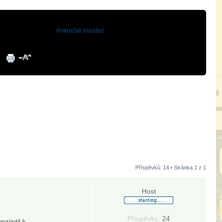
Pokročilé hledání
Příspěvků: 14 • Stránka
1
z
1
Host
Příspěvky:
24
zjistil k