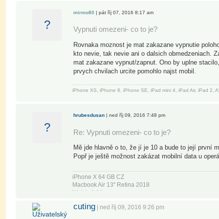
mirmo80
| pát říj 07, 2016 8:17 am
?
Vypnuti omezeni- co to je?
Rovnaka moznost je mat zakazane vypnutie polohovy
kto nevie, tak nevie ani o dalsich obmedzeniach. Z
mat zakazane vypnut/zapnut. Ono by uplne stacilo, 
prvych chvilach urcite pomohlo najst mobil.
iPhone XS, iPhone 8, iPhone SE, iPad mini 4, iPad Air, iPad 2
hrubesdusan
| ned říj 09, 2016 7:48 pm
?
Re: Vypnuti omezeni- co to je?
Mě jde hlavně o to, že jí je 10 a bude to její první m
Popř je ještě možnost zakázat mobilní data u operá
iPhone X 64 GB CZ
Macbook Air 13" Retina 2018
Watch 4 44mm
Airpods
cuting
| ned říj 09, 2016 9:26 pm