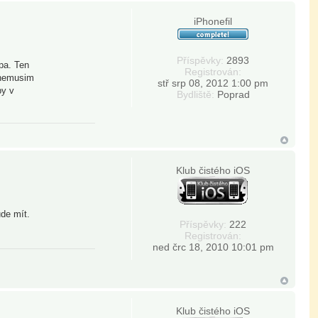
iPhonefil
Příspěvky:
2893
pa. Ten
Registrován:
c nemusim
stř srp 08, 2012 1:00 pm
by v
Bydliště:
Poprad
Klub čistého iOS
ude mít.
Příspěvky:
222
Registrován:
ned črc 18, 2010 10:01 pm
Klub čistého iOS