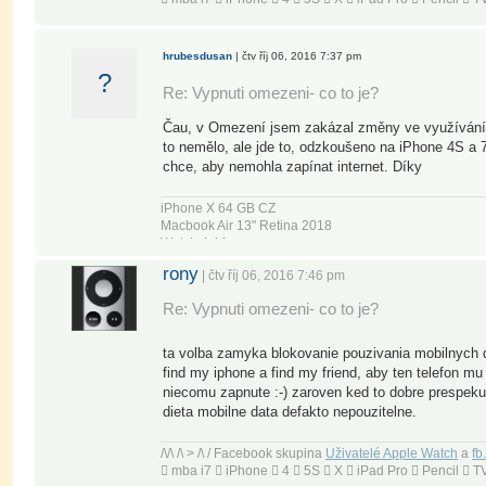
hrubesdusan
| čtv říj 06, 2016 7:37 pm
?
Re: Vypnuti omezeni- co to je?
Čau, v Omezení jsem zakázal změny ve využívání mob
to nemělo, ale jde to, odzkoušeno na iPhone 4S a 7.
chce, aby nemohla zapínat internet. Díky
iPhone X 64 GB CZ
Macbook Air 13" Retina 2018
Watch 4 44mm
Airpods
rony
| čtv říj 06, 2016 7:46 pm
Re: Vypnuti omezeni- co to je?
ta volba zamyka blokovanie pouzivania mobilnych
find my iphone a find my friend, aby ten telefon m
niecomu zapnute :-) zaroven ked to dobre prespekul
dieta mobilne data defakto nepouzitelne.
/\/\ /\ > /\ / Facebook skupina
Uživatelé Apple Watch
a
fb
 mba i7  iPhone  4  5S  X  iPad Pro  Pencil 