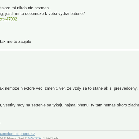
 takze mi nikdo nic nezmeni.
 jestli mi to dopomuze k vetsi vydrzi baterie?
6&t=47002
 tak me to zaujalo
tak nemoze niektore veci zmenit. ver, ze vzdy sa to stane ak si presvedceny, 
 vsetky rady na setrenie sa tykaju najma iphonu. ty tam nemas skoro ziadne
.
.com/forum.iphone.cz
 TV4  HomePod 
WATCH
 AirPods