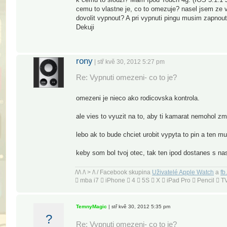
cemu to vlastne je, co to omezuje? nasel jsem ze v
dovolit vypnout? A pri vypnuti pingu musim zapnou
Dekuji
rony
| stř kvě 30, 2012 5:27 pm
Re: Vypnuti omezeni- co to je?
omezeni je nieco ako rodicovska kontrola.
ale vies to vyuzit na to, aby ti kamarat nemohol zm
lebo ak to bude chciet urobit vypyta to pin a ten m
keby som bol tvoj otec, tak ten ipod dostanes s na
/\/\ /\ > /\ / Facebook skupina
Uživatelé Apple Watch
a
fb
 mba i7  iPhone  4  5S  X  iPad Pro  Pencil 
TemnyMagic
| stř kvě 30, 2012 5:35 pm
?
Re: Vypnuti omezeni- co to je?