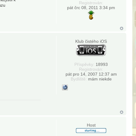
Registrován:
uzu
pát črc 08, 2011 3:34 pm
Klub čistého iOS
Příspěvky:
18993
Registrován:
pát pro 14, 2007 12:37 am
Bydliště:
mám niekde
Host