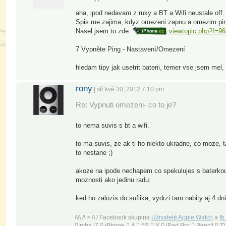
aha, ipod nedavam z ruky a BT a Wifi neustale off.
Spis me zajima, kdyz omezeni zapnu a omezim ping,
Nasel jsem to zde:
viewtopic.php?f=9
7 Vypněte Ping - Nastavení/Omezení
hledam tipy jak usetrit baterii, temer vse jsem mel,
rony
| stř kvě 30, 2012 7:10 pm
Re: Vypnuti omezeni- co to je?
to nema suvis s bt a wifi.
to ma suvis, ze ak ti ho niekto ukradne, co moze, 
to nestane ;)
akoze na ipode nechapem co spekulujes s baterkou,
moznosti ako jedinu radu:
ked ho zalozis do suflika, vydrzi tam nabity aj 4 dni
/\/\ /\ > /\ / Facebook skupina
Uživatelé Apple Watch
a
fb
 mba i7  iPhone  4  5S  X  iPad Pro  Pencil 