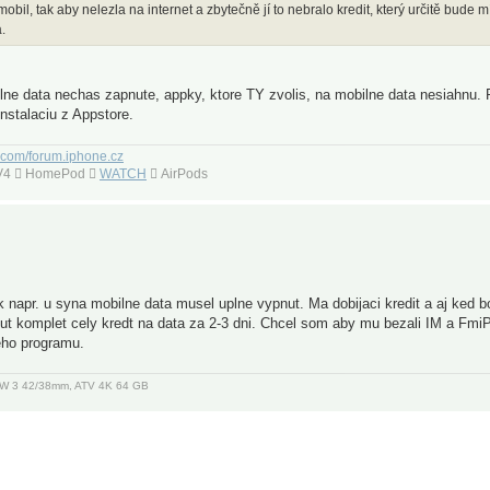
 mobil, tak aby nelezla na internet a zbytečně jí to nebralo kredit, který určitě bude m
.
lne data nechas zapnute, appky, ktore TY zvolis, na mobilne data nesiahnu. 
nstalaciu z Appstore.
.com/forum.iphone.cz
 TV4  HomePod 
WATCH
 AirPods
 napr. u syna mobilne data musel uplne vypnut. Ma dobijaci kredit a aj ked bo
t komplet cely kredt na data za 2-3 dni. Chcel som aby mu bezali IM a FmiP
eho programu.
, AW 3 42/38mm, ATV 4K 64 GB