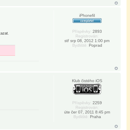
iPhonefil
Příspěvky:
2893
kazat.
Registrován:
stř srp 08, 2012 1:00 pm
Bydliště:
Poprad
Klub čistého iOS
Příspěvky:
2259
Registrován:
úte čer 07, 2011 8:45 pm
Bydliště:
Praha