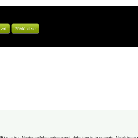
ovat
Přihlásit se
) a je to v Nastaveni/obecne/omezeni -defaultne je to vypnuto. Nejak jsem ne