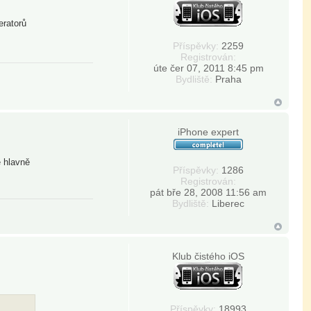
eratorů
Příspěvky:
2259
Registrován:
úte čer 07, 2011 8:45 pm
Bydliště:
Praha
iPhone expert
e hlavně
Příspěvky:
1286
Registrován:
pát bře 28, 2008 11:56 am
Bydliště:
Liberec
Klub čistého iOS
Příspěvky:
18993