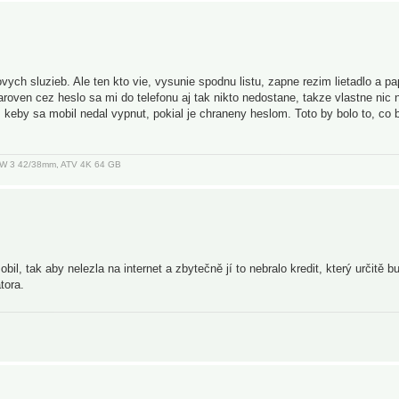
ch sluzieb. Ale ten kto vie, vysunie spodnu listu, zapne rezim lietadlo a pa
aroven cez heslo sa mi do telefonu aj tak nikto nedostane, takze vlastne ni
keby sa mobil nedal vypnut, pokial je chraneny heslom. Toto by bolo to, co 
, AW 3 42/38mm, ATV 4K 64 GB
obil, tak aby nelezla na internet a zbytečně jí to nebralo kredit, který určitě b
tora.