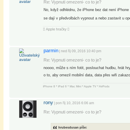
Re: Vypnuti omezeni- co to je?
No, když odhlédnu, že iPhone bez dat není iPhone a 
se dají v předvolbách vypnout a nebo zastavit u oper
 Apple hračky 
parmin
| ned říj 09, 2016 10:40 pm
Re: Vypnuti omezeni- co to je?
noooo, může s ním fotit, poslouchat hudbu, hrát hry
o to, aby omezil mobilní data, data přes wifi zakaz
iPhone 8 * iPad 6 * Mac Mini * Apple TV * AirPods
rony
| pon říj 10, 2016 6:06 am
Re: Vypnuti omezeni- co to je?
hrubesdusan píše: