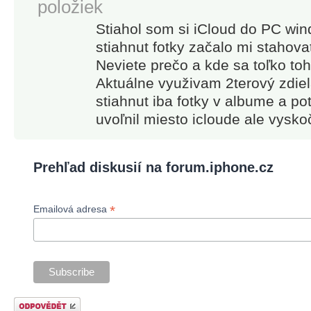
položiek
Stiahol som si iCloud do PC win
stiahnut fotky začalo mi stahov
Neviete prečo a kde sa toľko to
Aktuálne využivam 2terový zdie
stiahnut iba fotky v albume a 
uvoľnil miesto icloude ale vysko
Prehľad diskusií na forum.iphone.cz
*
Emailová adresa
Odeslat odpověď