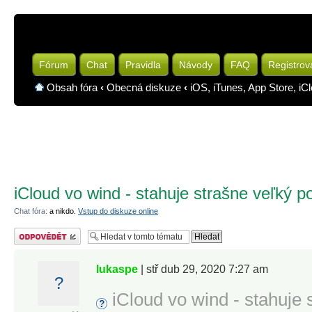
Fórum
Chat
Pravidla
Návody
FAQ
Registrov
Obsah fóra
‹
Obecná diskuze
‹
iOS, iTunes, App Store, iC
iCloud vo wind - stahuje strašne veľký p
Chat fóra:
a nikdo.
Vstup do diskuze online
Odeslat odpověď
lukaspe
| stř dub 29, 2020 7:27 am
?
iCloud vo wind - stahuje 