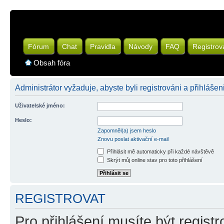
Fórum
Chat
Pravidla
Návody
FAQ
Registrov
Obsah fóra
Administrátor vyžaduje, abyste byli registrováni a přihlášeni
Uživatelské jméno:
Heslo:
Zapomněl(a) jsem heslo
Znovu poslat aktivační e-mail
Přihlásit mě automaticky při každé návštěvě
Skrýt můj online stav pro toto přihlášení
REGISTROVAT
Pro přihlášení musíte být registr