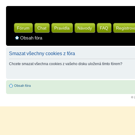
Fórum
Chat
Pravidla
Návody
FAQ
Registrov
Obsah fóra
Smazat všechny cookies z fóra
Chcete smazat všechna cookies z vašeho disku uložená tímto fórem?
Obsah fóra
© 