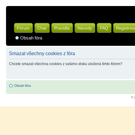
Fórum
Chat
Pravidla
Návody
FAQ
Registrov
Obsah fóra
Smazat všechny cookies z fóra
Chcete smazat všechna cookies z vašeho disku uložená tímto fórem?
Obsah fóra
© 