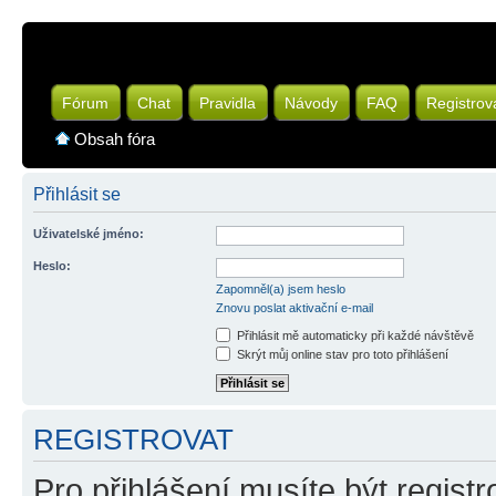
Fórum
Chat
Pravidla
Návody
FAQ
Registrov
Obsah fóra
Přihlásit se
Uživatelské jméno:
Heslo:
Zapomněl(a) jsem heslo
Znovu poslat aktivační e-mail
Přihlásit mě automaticky při každé návštěvě
Skrýt můj online stav pro toto přihlášení
REGISTROVAT
Pro přihlášení musíte být registr