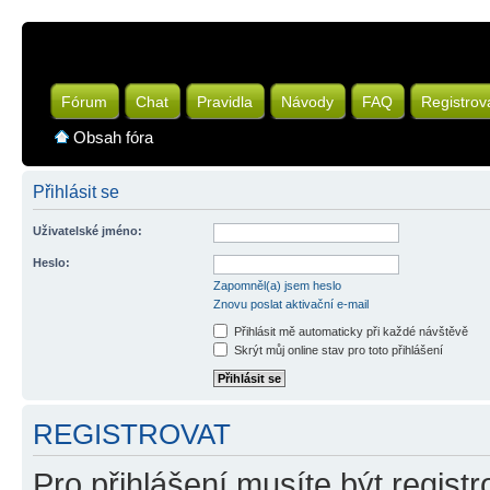
Fórum
Chat
Pravidla
Návody
FAQ
Registrov
Obsah fóra
Přihlásit se
Uživatelské jméno:
Heslo:
Zapomněl(a) jsem heslo
Znovu poslat aktivační e-mail
Přihlásit mě automaticky při každé návštěvě
Skrýt můj online stav pro toto přihlášení
REGISTROVAT
Pro přihlášení musíte být registr