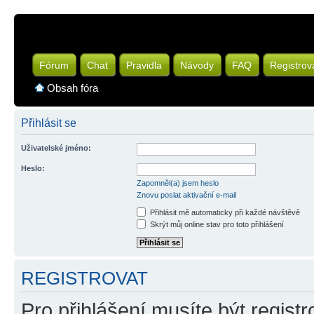
Fórum
Chat
Pravidla
Návody
FAQ
Registrov
Obsah fóra
Přihlásit se
Uživatelské jméno:
Heslo:
Zapomněl(a) jsem heslo
Znovu poslat aktivační e-mail
Přihlásit mě automaticky při každé návštěvě
Skrýt můj online stav pro toto přihlášení
REGISTROVAT
Pro přihlášení musíte být registr