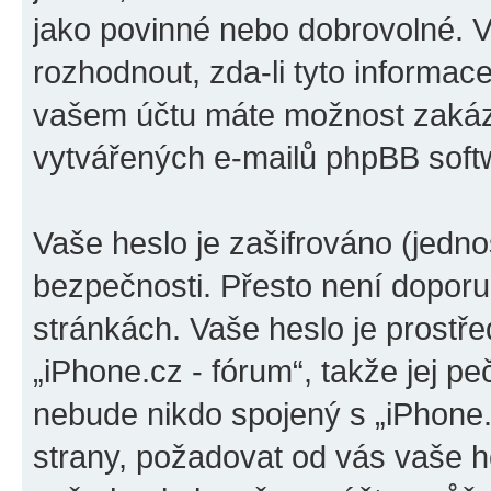
jako povinné nebo dobrovolné. 
rozhodnout, zda-li tyto informac
vašem účtu máte možnost zakáza
vytvářených e-mailů phpBB soft
Vaše heslo je zašifrováno (jedno
bezpečnosti. Přesto není doporu
stránkách. Vaše heslo je prostř
„iPhone.cz - fórum“, takže jej p
nebude nikdo spojený s „iPhone.c
strany, požadovat od vás vaše h