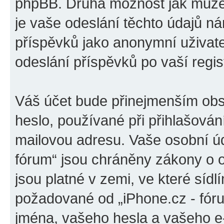
phpBB. Druhá možnost jak může
je vaše odeslání těchto údajů n
příspěvků jako anonymní uživatel
odeslání příspěvků po vaší regist
Váš účet bude přinejmenším obs
heslo, používané při přihlašován
mailovou adresu. Vaše osobní úd
fórum“ jsou chráněny zákony o o
jsou platné v zemi, ve které sídl
požadované od „iPhone.cz - fór
jména, vašeho hesla a vašeho e-m