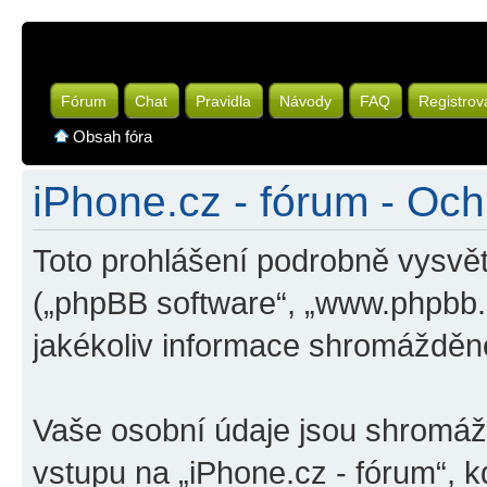
Fórum
Chat
Pravidla
Návody
FAQ
Registrov
Obsah fóra
iPhone.cz - fórum - Oc
Toto prohlášení podrobně vysvět
(„phpBB software“, „www.phpbb
jakékoliv informace shromážděn
Vaše osobní údaje jsou shromá
vstupu na „iPhone.cz - fórum“, k