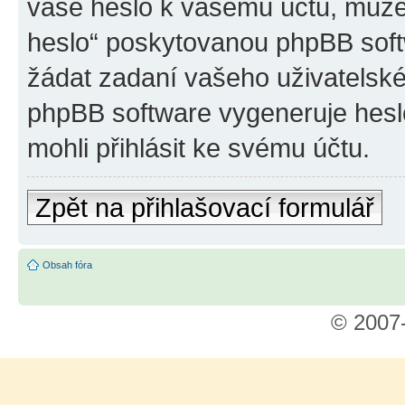
vaše heslo k vašemu účtu, může
heslo“ poskytovanou phpBB sof
žádat zadaní vašeho uživatelsk
phpBB software vygeneruje hesl
mohli přihlásit ke svému účtu.
Zpět na přihlašovací formulář
Obsah fóra
© 2007