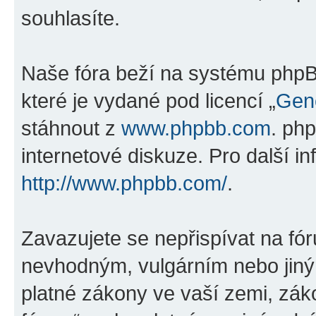
souhlasíte.
Naše fóra beží na systému phpBB
které je vydané pod licencí „
Gene
stáhnout z
www.phpbb.com
. ph
internetové diskuze. Pro další i
http://www.phpbb.com/
.
Zavazujete se nepřispívat na fó
nevhodným, vulgárním nebo jiný
platné zákony ve vaší zemi, záko