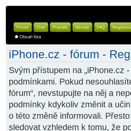
Fórum
Chat
Pravidla
Návody
FAQ
Registrov
Obsah fóra
iPhone.cz - fórum - Reg
Svým přístupem na „iPhone.cz - 
podmínkami. Pokud nesouhlasíte
fórum“, nevstupujte na něj a nep
podmínky kdykoliv změnit a uči
o této změně informovali. Přest
sledovat vzhledem k tomu, že po