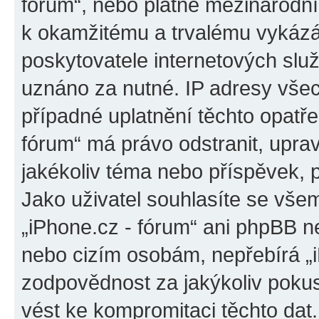
fórum“, nebo platné mezinárodní
k okamžitému a trvalému vykázá
poskytovatele internetových slu
uznáno za nutné. IP adresy všec
případné uplatnění těchto opatřen
fórum“ má právo odstranit, upra
jakékoliv téma nebo příspěvek, 
Jako uživatel souhlasíte se všem
„iPhone.cz - fórum“ ani phpBB ne
nebo cizím osobám, nepřebírá „
zodpovědnost za jakýkoliv pokus
vést ke kompromitaci těchto dat.