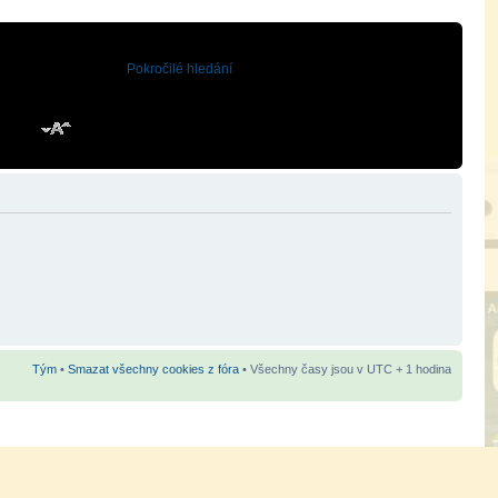
Pokročilé hledání
Tým
•
Smazat všechny cookies z fóra
• Všechny časy jsou v UTC + 1 hodina