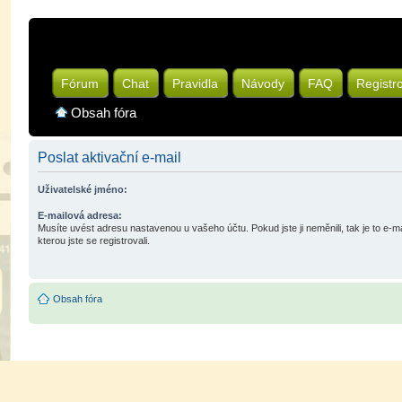
Fórum
Chat
Pravidla
Návody
FAQ
Registr
Obsah fóra
Poslat aktivační e-mail
Uživatelské jméno:
E-mailová adresa:
Musíte uvést adresu nastavenou u vašeho účtu. Pokud jste ji neměnili, tak je to e-m
kterou jste se registrovali.
Obsah fóra