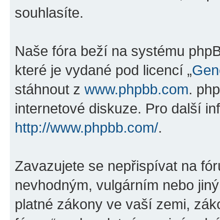
souhlasíte.
Naše fóra beží na systému phpBB
které je vydané pod licencí „
Gene
stáhnout z
www.phpbb.com
. ph
internetové diskuze. Pro další i
http://www.phpbb.com/
.
Zavazujete se nepřispívat na fó
nevhodným, vulgárním nebo jiný
platné zákony ve vaší zemi, záko