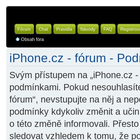
Fórum
Chat
Pravidla
Návody
FAQ
Registrov
Obsah fóra
iPhone.cz - fórum - Pod
Svým přístupem na „iPhone.cz - 
podmínkami. Pokud nesouhlasíte
fórum“, nevstupujte na něj a nep
podmínky kdykoliv změnit a uči
o této změně informovali. Přest
sledovat vzhledem k tomu, že po