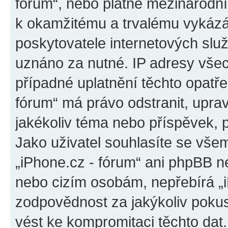
fórum“, nebo platné mezinárodní
k okamžitému a trvalému vykázá
poskytovatele internetových slu
uznáno za nutné. IP adresy všec
případné uplatnění těchto opatřen
fórum“ má právo odstranit, upra
jakékoliv téma nebo příspěvek, 
Jako uživatel souhlasíte se všem
„iPhone.cz - fórum“ ani phpBB ne
nebo cizím osobám, nepřebírá „
zodpovědnost za jakýkoliv pokus
vést ke kompromitaci těchto dat.