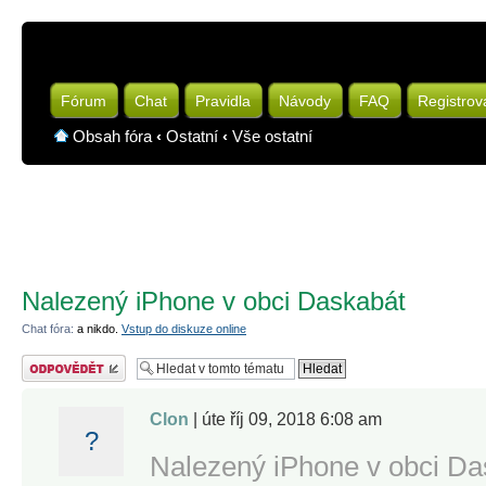
Fórum
Chat
Pravidla
Návody
FAQ
Registrov
Obsah fóra
‹
Ostatní
‹
Vše ostatní
Nalezený iPhone v obci Daskabát
Chat fóra:
a nikdo.
Vstup do diskuze online
Odeslat odpověď
Clon
| úte říj 09, 2018 6:08 am
?
Nalezený iPhone v obci Da