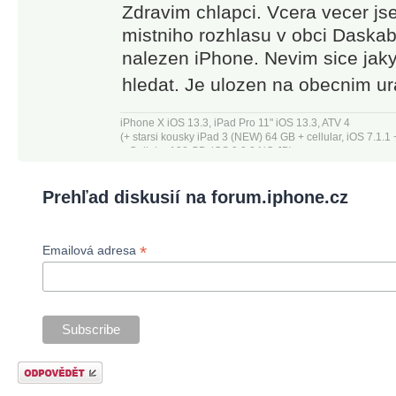
Zdravim chlapci. Vcera vecer jse
mistniho rozhlasu v obci Daskab
nalezen iPhone. Nevim sice jaky,
hledat. Je ulozen na obecnim u
iPhone X iOS 13.3, iPad Pro 11" iOS 13.3, ATV 4
(+ starsi kousky iPad 3 (NEW) 64 GB + cellular, iOS 7.1.
+ Cellular 128 GB, iOS 9.3.3 NO JB)
Prehľad diskusií na forum.iphone.cz
*
Emailová adresa
Odeslat odpověď