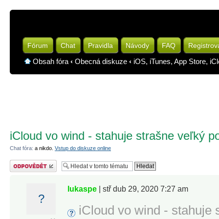
Fórum
Chat
Pravidla
Návody
FAQ
Registrov
Obsah fóra
‹
Obecná diskuze
‹
iOS, iTunes, App Store, iC
iCloud vo wind - stahuje strašne veľký p
Chat fóra:
a nikdo.
Vstup do diskuze online
Odeslat odpověď
lukaspe
| stř dub 29, 2020 7:27 am
?
iCloud vo wind - stahuje 