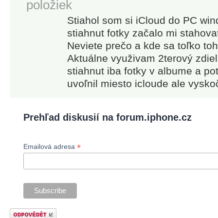
položiek
Stiahol som si iCloud do PC win
stiahnut fotky začalo mi stahov
Neviete prečo a kde sa toľko to
Aktuálne využivam 2terový zdie
stiahnut iba fotky v albume a 
uvoľnil miesto icloude ale vysko
Prehľad diskusií na forum.iphone.cz
*
Emailová adresa
Odeslat odpověď